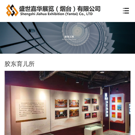
胶东育儿所