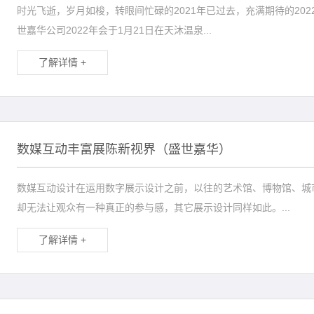
时光飞逝，岁月如梭，转眼间忙碌的2021年已过去，充满期待的20
世嘉华公司2022年会于1月21日在天沐温泉...
了解详情 +
数媒互动丰富展陈新视界（盛世嘉华）
数媒互动设计在运用数字展示设计之前，以往的艺术馆、博物馆、城
却无法让观众有一种真正的参与感，其它展示设计同样如此。...
了解详情 +