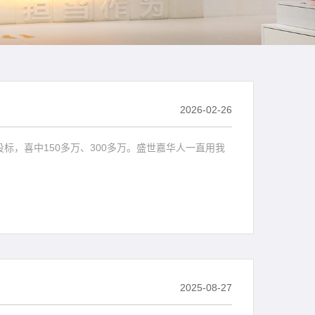
2026-02-26
标，喜中150多万、300多万。盛世嘉华人一直用我
2025-08-27