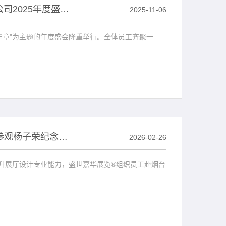
“不负使命 续写华章”——盛世嘉华展览（烟台）有限公司2025年度盛典圆满落幕
2025-11-06
写华章"为主题的年度盛会隆重举行。全体员工齐聚一
传承红色基因 致敬英雄精神——盛世嘉华展览®清明参观杨子荣纪念馆开展主题教育
2026-02-26
升展厅设计专业能力，盛世嘉华展览®组织员工赴烟台