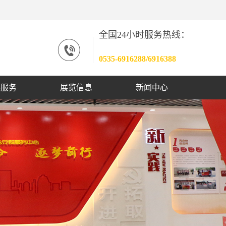
全国24小时服务热线：
0535-6916288/6916388
展服务
展览信息
新闻中心